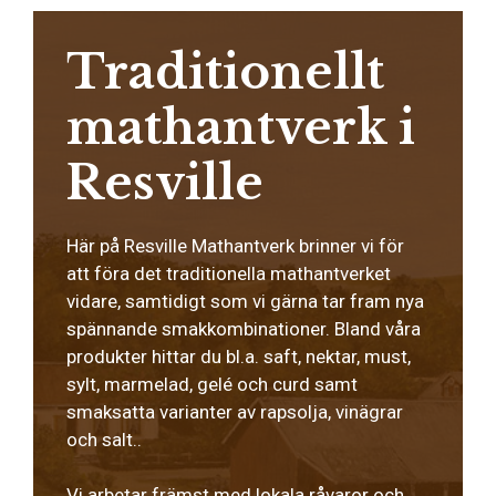
Traditionellt
mathantverk i
Resville
Här på Resville Mathantverk brinner vi för
att föra det traditionella mathantverket
vidare, samtidigt som vi gärna tar fram nya
spännande smakkombinationer. Bland våra
produkter hittar du bl.a. saft, nektar, must,
sylt, marmelad, gelé och curd samt
smaksatta varianter av rapsolja, vinägrar
och salt..
Vi arbetar främst med lokala råvaror och