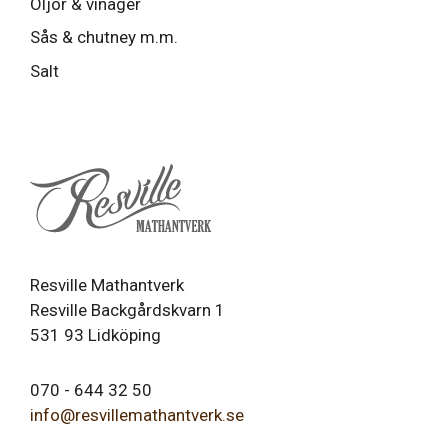
Oljor & vinäger
Sås & chutney m.m.
Salt
Resville Mathantverk
Resville Backgårdskvarn 1
531 93 Lidköping
070 - 644 32 50
info@resvillemathantverk.se